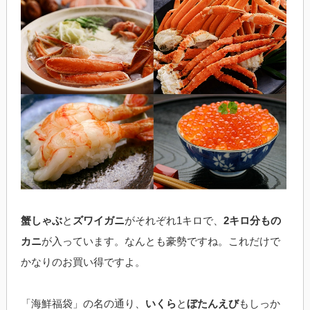
蟹しゃぶ
と
ズワイガニ
がそれぞれ1キロで、
2キロ分もの
カニ
が入っています。なんとも豪勢ですね。これだけで
かなりのお買い得ですよ。
「海鮮福袋」の名の通り、
いくら
と
ぼたんえび
もしっか