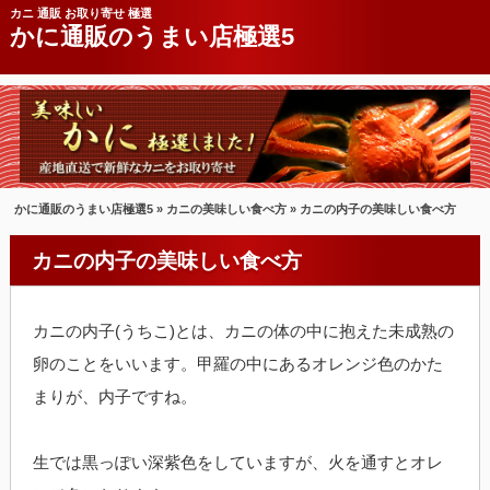
カニ 通販 お取り寄せ 極選
かに通販のうまい店極選5
かに通販のうまい店極選5
»
カニの美味しい食べ方
» カニの内子の美味しい食べ方
カニの内子の美味しい食べ方
カニの内子(うちこ)とは、カニの体の中に抱えた未成熟の
卵のことをいいます。甲羅の中にあるオレンジ色のかた
まりが、内子ですね。
生では黒っぽい深紫色をしていますが、火を通すとオレ