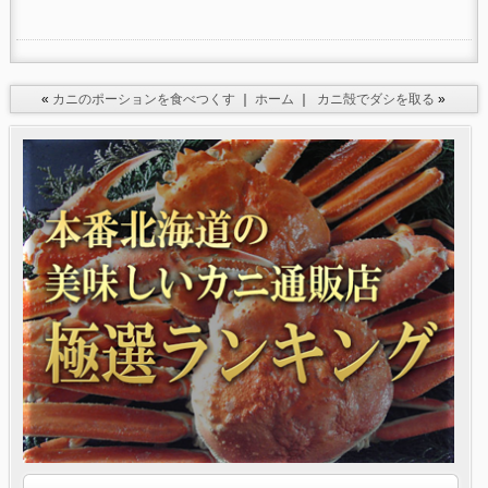
«
カニのポーションを食べつくす
｜
ホーム
｜
カニ殻でダシを取る
»